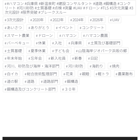
#ハマコン #兵庫県 #新温泉町 #建設コンサルタント #道路 #鋼構造 #コンク
リート #河川砂防 #土質基礎 #点検 #測量 #UAV #ドローン #TLS #3次元測量 #3
次元設計 #限界突破 #ブレークスルー
3次元設計
2020年
2022年
2024年
2026年
UAV
あいさつ
ありがとう
イベント
コンクリート
スマート農業
ドローン
ハマコン
ハマコン農園
バーベキュー
休業
入社
兵庫県
土質及び基礎部門
土質基礎
夏季休業
子ども会
山陰海岸ジオパーク浜坂の郷
年末年始
忘年会
新入社員
新春
日記
河川、砂防及び海岸・海洋部門
河川砂防
海釣り
焼肉
白イカ
総合技術監理部門
花束
親睦
軽トラ
農薬散布
道の駅
道路
道路部門
鋼構造
鋼構造及びコンクリート部門
３０年