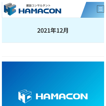
内
容
を
ス
キ
2021年12月
ッ
プ