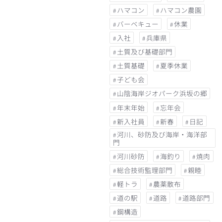
ハマコン
ハマコン農園
バーベキュー
休業
入社
兵庫県
土質及び基礎部門
土質基礎
夏季休業
子ども会
山陰海岸ジオパーク浜坂の郷
年末年始
忘年会
新入社員
新春
日記
河川、砂防及び海岸・海洋部
門
河川砂防
海釣り
焼肉
総合技術監理部門
親睦
軽トラ
農薬散布
道の駅
道路
道路部門
鋼構造