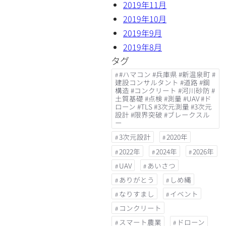
2019年11月
2019年10月
2019年9月
2019年8月
タグ
#ハマコン #兵庫県 #新温泉町 #
建設コンサルタント #道路 #鋼
構造 #コンクリート #河川砂防 #
土質基礎 #点検 #測量 #UAV #ド
ローン #TLS #3次元測量 #3次元
設計 #限界突破 #ブレークスル
ー
3次元設計
2020年
2022年
2024年
2026年
UAV
あいさつ
ありがとう
しめ縄
なりすまし
イベント
コンクリート
スマート農業
ドローン