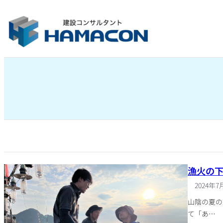
内
容
を
ス
キ
ッ
プ
漁火の
2024年7
山陰の夏の
て「あ…