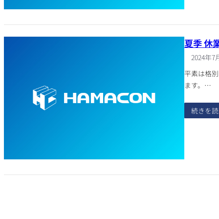
夏季 休
2024年7
平素は格別
ます。…
続きを読