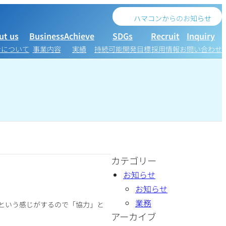
ハマコンからのお知らせ
ut us
Business
Achieve
SDGs
Recruit
Inquiry
ンについて
事業内容
実績
持続可能開発目標
採用情報
お問い合わせ
カテゴリー
お知らせ
お知らせ
業務
という感じがするので「協力」と
アーカイブ