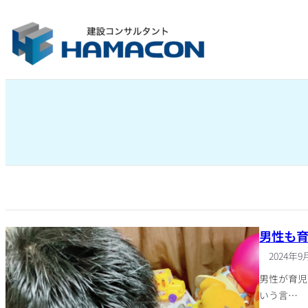
内
容
を
ス
キ
ッ
プ
男性も
2024年9
男性が育児
いう言…