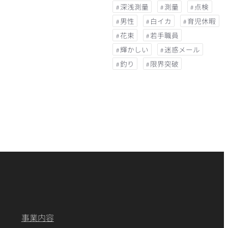
深浅測量
測量
点検
男性
白イカ
育児休暇
花束
若手職員
輝かしい
迷惑メール
釣り
限界突破
事業内容