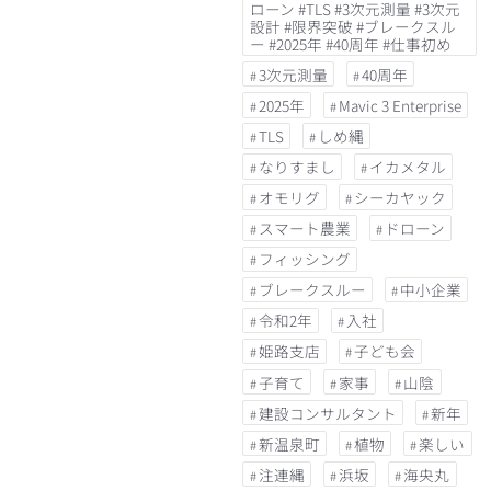
ローン #TLS #3次元測量 #3次元
設計 #限界突破 #ブレークスル
ー #2025年 #40周年 #仕事初め
3次元測量
40周年
2025年
Mavic 3 Enterprise
TLS
しめ縄
なりすまし
イカメタル
オモリグ
シーカヤック
スマート農業
ドローン
フィッシング
ブレークスルー
中小企業
令和2年
入社
姫路支店
子ども会
子育て
家事
山陰
建設コンサルタント
新年
新温泉町
植物
楽しい
注連縄
浜坂
海央丸