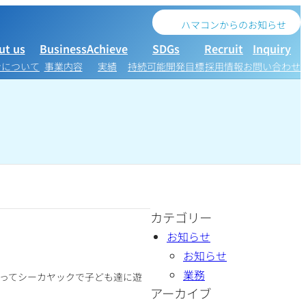
ハマコンからのお知らせ
ut us
Business
Achieve
SDGs
Recruit
Inquiry
ンについて
事業内容
実績
持続可能開発目標
採用情報
お問い合わせ
カテゴリー
お知らせ
お知らせ
業務
ってシーカヤックで子ども達に遊
アーカイブ