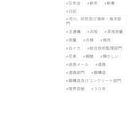
忘年会
新年
新春
日記
河川、砂防及び海岸・海洋部
門
注連縄
浜坂
深浅測量
測量
点検
焼肉
白イカ
総合技術監理部門
花束
親睦
輝かしい
迷惑メール
道路
道路部門
鋼構造
鋼構造及びコンクリート部門
限界突破
３０年