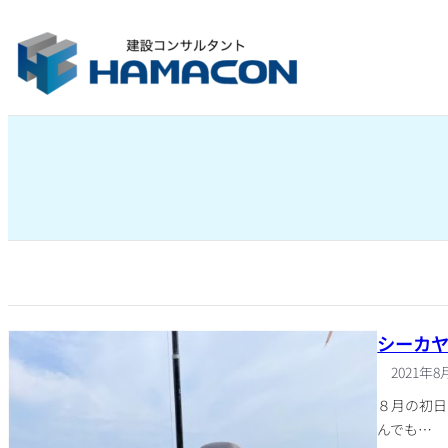
内
容
を
ス
キ
ッ
プ
シーカ
2021年8
８月の初日
んでも…