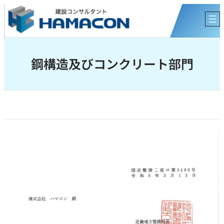
内
容
を
ス
キ
鋼構造及びコンクリート部門
ッ
プ