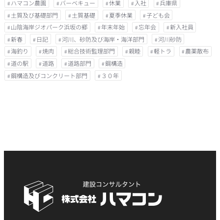
ハマコン農園
バーベキュー
休業
入社
兵庫県
土質及び基礎部門
土質基礎
夏季休業
子ども会
山陰海岸ジオパーク浜坂の郷
年末年始
忘年会
新入社員
新春
日記
河川、砂防及び海岸・海洋部門
河川砂防
海釣り
焼肉
総合技術監理部門
親睦
軽トラ
農薬散布
道の駅
道路
道路部門
鋼構造
鋼構造及びコンクリート部門
３０年