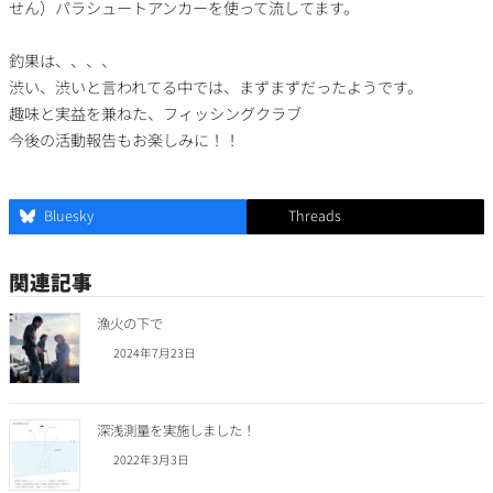
せん）パラシュートアンカーを使って流してます。
釣果は、、、、
渋い、渋いと言われてる中では、まずまずだったようです。
趣味と実益を兼ねた、フィッシングクラブ
今後の活動報告もお楽しみに！！
Bluesky
Threads
関連記事
漁火の下で
2024年7月23日
深浅測量を実施しました！
2022年3月3日