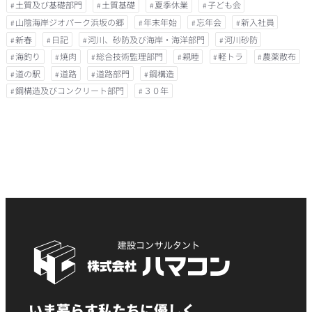
土質及び基礎部門
土質基礎
夏季休業
子ども会
山陰海岸ジオパーク浜坂の郷
年末年始
忘年会
新入社員
新春
日記
河川、砂防及び海岸・海洋部門
河川砂防
海釣り
焼肉
総合技術監理部門
親睦
軽トラ
農薬散布
道の駅
道路
道路部門
鋼構造
鋼構造及びコンクリート部門
３０年
いま暮らす私たちに優しく