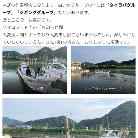
ープ
の釣果報告になります。白いかグループの他には
「タイラバグル
ープ」「ジギンググループ」
などがあります。
あとここで、お詫びです。
ハマコンＨＰ内の「お知らせ欄」
大変長い間サボっており大変申し訳ございませんでした。楽しみにし
ていただいているたくさん (笑) の皆さん、お久しぶりに復活です。
いざ、出港
いってらっしゃーーい！