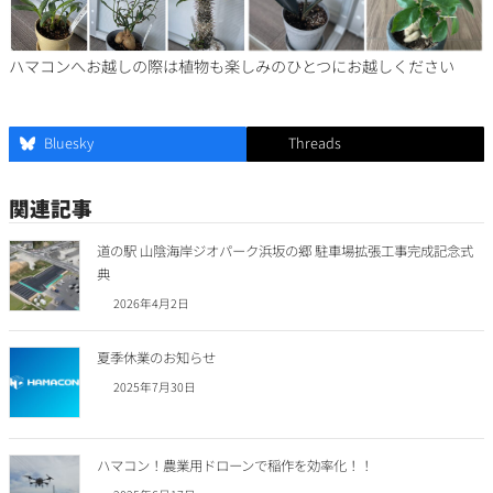
ハマコンへお越しの際は植物も楽しみのひとつにお越しください
Bluesky
Threads
関連記事
道の駅 山陰海岸ジオパーク浜坂の郷 駐車場拡張工事完成記念式
典
2026年4月2日
夏季休業のお知らせ
2025年7月30日
ハマコン！農業用ドローンで稲作を効率化！！