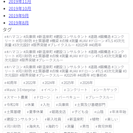
2019年11月
2019年10月
2019年9月
2019年8月
タグ
#ハマコン #兵庫県 #新温泉町 #建設コンサルタント #道路 #鋼構造 #コンク
リート #河川砂防 #土質基礎 #橋梁 #点検 #測量 #UAV #ドローン #TLS #3次元
測量 #3次元設計 #限界突破 #ブレイクスルー #2025年 #40周年
#ハマコン #兵庫県 #新温泉町 #建設コンサルタント #道路 #鋼構造 #コンク
リート #河川砂防 #土質基礎 #点検 #測量 #UAV #ドローン #TLS #3次元測量 #3
次元設計 #限界突破 #ブレークスルー
#ハマコン #兵庫県 #新温泉町 #建設コンサルタント #道路 #鋼構造 #コンク
リート #河川砂防 #土質基礎 #点検 #測量 #UAV #ドローン #TLS #3次元測量 #3
次元設計 #限界突破 #ブレークスルー #2025年 #40周年 #仕事初め
40周年
2022年
2024年
2025年
2026年
Mavic 3 Enterprise
イベント
コンクリート
シーカヤック
スマート農業
ドローン
バーベキュー
ブレークスルー
令和2年
休業
入社
兵庫県
土質及び基礎部門
土質基礎
夏季休業
姫路支店
子ども会
山陰
年末年始
建設コンサルタント
新入社員
新温泉町
植物
楽しい
河川砂防
海央丸
海釣り
測量
男性
育児休暇